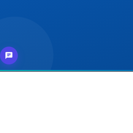
О
Наш
для м
Объединение партнеров,
комм
клиентов и магазинов