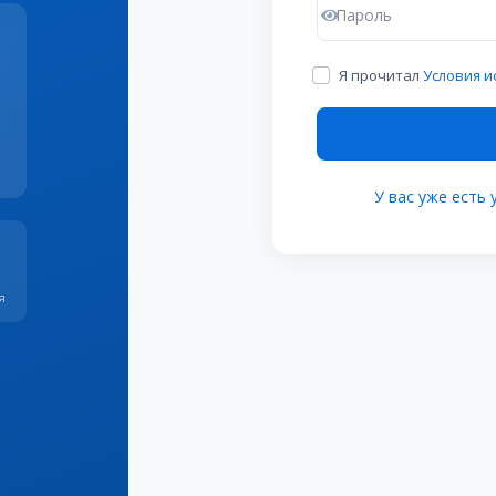
Я прочитал
Условия 
У вас уже есть у
я