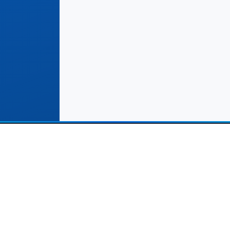
и Решения
Полезные Ссылки
агазинов электронной
Условия использования и
ерции
конфиденциальность