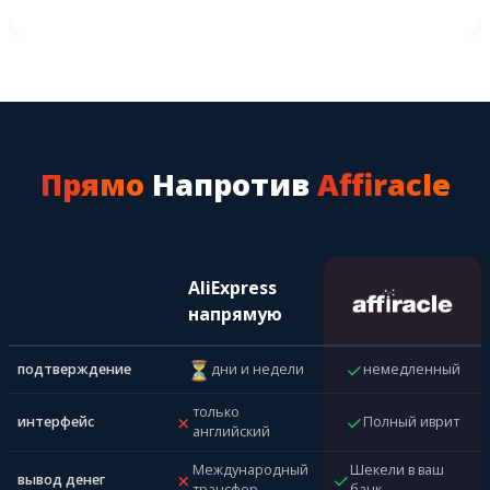
Прямо
Напротив
Affiracle
AliExpress
напрямую
⏳
✓
подтверждение
дни и недели
немедленный
только
✗
✓
интерфейс
Полный иврит
английский
Международный
Шекели в ваш
✗
✓
вывод денег
трансфер
банк