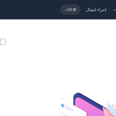
إجراء اتصال
🌐 AR