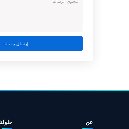
إرسال رسالة
عن
حلولنا