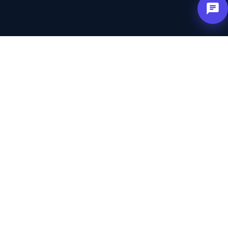
لست على دراية بـ
التسويق
بالعمولة
؟ دعونا نشرح
الفكرة بسيطة - الآخرون يجلبون لك العملاء، وأنت تدفع
فقط مقابل الاستفسارات الحقيقية