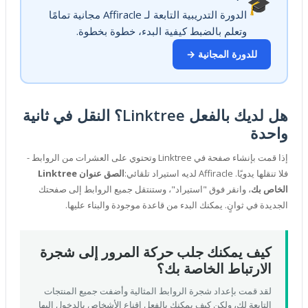
🎓
الدورة التدريبية التابعة لـ Affiracle مجانية تمامًا
وتعلم بالضبط كيفية البدء، خطوة بخطوة.
للدورة المجانية →
هل لديك بالفعل Linktree؟ النقل في ثانية
واحدة
إذا قمت بإنشاء صفحة في Linktree وتحتوي على العشرات من الروابط -
فلا تنقلها يدويًا. Affiracle لديه استيراد تلقائي:
الصق عنوان Linktree
الخاص بك
، وانقر فوق "استيراد"، وستنتقل جميع الروابط إلى صفحتك
الجديدة في ثوانٍ. يمكنك البدء من قاعدة موجودة والبناء عليها.
كيف يمكنك جلب حركة المرور إلى شجرة
الارتباط الخاصة بك؟
لقد قمت بإعداد شجرة الروابط المثالية وأضفت جميع المنتجات
التابعة لك، ولكن كيف يمكنك بالفعل إقناع الأشخاص بالدخول إليها