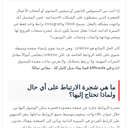
إذا كنت من المسوقين التابعين أو منشئي المحتوى أو أصحاب الأعمال
الصغيرة الذين ينشطون على الشبكات الاجتماعية - فمن المحتمل أنك
واجهت مشكلة بالفعل: يسمح Tiktok وInstagram برابط واحد فقط في
السيرة الذاتية. فماذا تفعل عندما يكون لديك عشرة منتجات للترويج لها
ومتجر وواجهة واتساب وحساب على اليوتيوب؟
كان الحل الشائع هو Linktree - وهي خدمة تقوم بإنشاء صفحة وسيطة
تحتوي على كافة الروابط الخاصة بك. لكن Linktree يتقاضى أموالاً مقابل
الميزات المهمة، ولا يرتبط بحملاتك، ولا يعرض بيانات مفيدة للمسوق
التابع.
في Affiracle قمنا ببناء بديل كامل لك - مجاني تمامًا.
ما هي شجرة الارتباط على أي حال
ولماذا تحتاج إليها؟
شجرة الروابط عبارة عن صفحة مقصودة قصيرة يمكن الوصول إليها من
خلال عنوان URL واحد، وتقوم بتوسيط جميع الروابط بداخلها. ينقر الجمهور
على الرابط الفردي في السيرة الذاتية، ويأتي إلى الصفحة، وهناك يجدون
كل ما تريد مشاركته - المنتجات، وروابط الشبكة، والمدونة، والملف