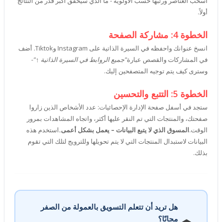
اسحب العناصر ورتبها حسب الأولوية - ما الذي سيحقق أكبر قدر من النتائج
أولاً.
الخطوة 4: مشاركة الصفحة
انسخ عنوانك واحفظه في السيرة الذاتية على Instagram وTiktok. أضف
في المشاركات والقصص عبارة
"جميع الروابط في السيرة الذاتية ↑"
-
وسترى كيف يتم توجيه المتصفحين إليك.
الخطوة 5: التتبع والتحسين
ستجد في أسفل صفحة الإدارة الإحصائيات: عدد الأشخاص الذين زاروا
صفحتك، والمنتجات التي تم النقر عليها أكثر، واتجاه المشاهدات بمرور
الوقت.
المسوق الذي لا يتبع البيانات – يعمل بشكل أعمى.
استخدم هذه
البيانات لاستبدال المنتجات التي لا يتم تحويلها وللترويج لتلك التي تقوم
بذلك.
هل تريد أن تتعلم التسويق بالعمولة من الصفر
مجانًا؟