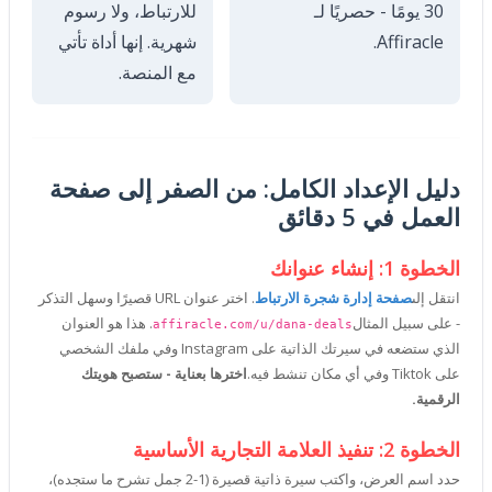
30 يومًا - حصريًا لـ
للارتباط، ولا رسوم
Affiracle.
شهرية. إنها أداة تأتي
مع المنصة.
دليل الإعداد الكامل: من الصفر إلى صفحة
العمل في 5 دقائق
الخطوة 1: إنشاء عنوانك
انتقل إلى
صفحة إدارة شجرة الارتباط
. اختر عنوان URL قصيرًا وسهل التذكر
- على سبيل المثال
. هذا هو العنوان
affiracle.com/u/dana-deals
الذي ستضعه في سيرتك الذاتية على Instagram وفي ملفك الشخصي
على Tiktok وفي أي مكان تنشط فيه.
اخترها بعناية - ستصبح هويتك
الرقمية.
الخطوة 2: تنفيذ العلامة التجارية الأساسية
حدد اسم العرض، واكتب سيرة ذاتية قصيرة (1-2 جمل تشرح ما ستجده)،