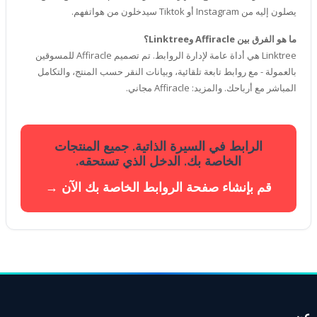
يصلون إليه من Instagram أو Tiktok سيدخلون من هواتفهم.
ما هو الفرق بين Affiracle وLinktree؟
Linktree هي أداة عامة لإدارة الروابط. تم تصميم Affiracle للمسوقين
بالعمولة - مع روابط تابعة تلقائية، وبيانات النقر حسب المنتج، والتكامل
المباشر مع أرباحك. والمزيد: Affiracle مجاني.
الرابط في السيرة الذاتية. جميع المنتجات
الخاصة بك. الدخل الذي تستحقه.
قم بإنشاء صفحة الروابط الخاصة بك الآن →
عن