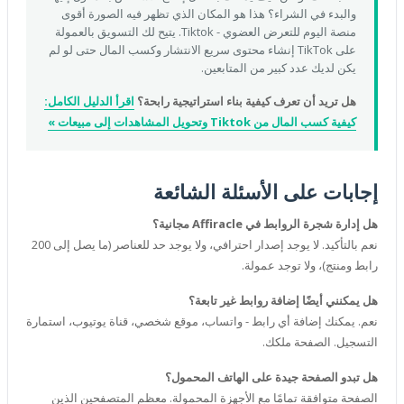
والبدء في الشراء؟ هذا هو المكان الذي تظهر فيه الصورة أقوى
منصة اليوم للتعرض العضوي - Tiktok. يتيح لك التسويق بالعمولة
على TikTok إنشاء محتوى سريع الانتشار وكسب المال حتى لو لم
يكن لديك عدد كبير من المتابعين.
هل تريد أن تعرف كيفية بناء استراتيجية رابحة؟
اقرأ الدليل الكامل:
كيفية كسب المال من Tiktok وتحويل المشاهدات إلى مبيعات »
إجابات على الأسئلة الشائعة
هل إدارة شجرة الروابط في Affiracle مجانية؟
نعم بالتأكيد. لا يوجد إصدار احترافي، ولا يوجد حد للعناصر (ما يصل إلى 200
رابط ومنتج)، ولا توجد عمولة.
هل يمكنني أيضًا إضافة روابط غير تابعة؟
نعم. يمكنك إضافة أي رابط - واتساب، موقع شخصي، قناة يوتيوب، استمارة
التسجيل. الصفحة ملكك.
هل تبدو الصفحة جيدة على الهاتف المحمول؟
الصفحة متوافقة تمامًا مع الأجهزة المحمولة. معظم المتصفحين الذين