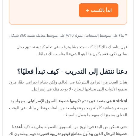
ابدأ بالكسب ←
* بناءً على متوسط ​​المبيعات، عمولة 10% على متوسط ​​معاملة بقيمة 360 شيكل.
فهل يناسبك ذلك؟ إذا كنت متحمسًا وترغب في تعلم كيفية تحقيق دخل
سلبي ذكي، فقد يكون هذا هو الشيء المناسب لك تمامًا.
دعنا ننتقل إلى التدريب - كيف تبدأ فعليًا؟
هناك العديد من البرامج الشريكة في العالم، ولكن نظام احترافي حقًا
، مزود
بجميع الأدوات التي تحتاجها للنجاح - لا يوجد مثله في إسرائيل.
Apirkal هي منصة عبرية تم تكييفها خصيصًا للسوق الإسرائيلي
، مع واجهة
مريحة وشفافية كاملة ومجموعة واسعة من الفئات ونظام بيانات في الوقت
الفعلي يسمح لك بفهم ما يعمل بالضبط.
حتى تتمكن من البدء في الربح من التسويق بالعمولة بطريقة ذكية،
أعددنا
خصيصًا للرجال الذين يبدأون مقاطع فيديو تدريبية قصيرة
دعهم يوضحون لك