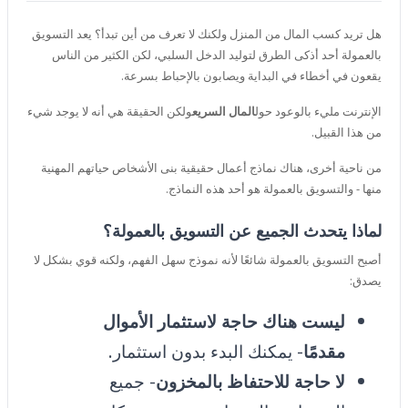
هل تريد كسب المال من المنزل ولكنك لا تعرف من أين تبدأ؟ يعد التسويق
بالعمولة أحد أذكى الطرق لتوليد الدخل السلبي، لكن الكثير من الناس
يقعون في أخطاء في البداية ويصابون بالإحباط بسرعة.
الإنترنت مليء بالوعود حول
المال السريع
ولكن الحقيقة هي أنه لا يوجد شيء
من هذا القبيل.
من ناحية أخرى، هناك نماذج أعمال حقيقية بنى الأشخاص حياتهم المهنية
منها - والتسويق بالعمولة هو أحد هذه النماذج.
لماذا يتحدث الجميع عن التسويق بالعمولة؟
أصبح التسويق بالعمولة شائعًا لأنه نموذج سهل الفهم، ولكنه قوي بشكل لا
يصدق:
ليست هناك حاجة لاستثمار الأموال
مقدمًا
- يمكنك البدء بدون استثمار.
لا حاجة للاحتفاظ بالمخزون
- جميع