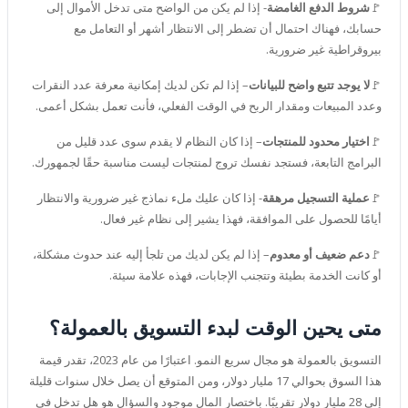
🚩
شروط الدفع الغامضة
- إذا لم يكن من الواضح متى تدخل الأموال إلى
حسابك، فهناك احتمال أن تضطر إلى الانتظار أشهر أو التعامل مع
بيروقراطية غير ضرورية.
🚩
لا يوجد تتبع واضح للبيانات
– إذا لم تكن لديك إمكانية معرفة عدد النقرات
وعدد المبيعات ومقدار الربح في الوقت الفعلي، فأنت تعمل بشكل أعمى.
🚩
اختيار محدود للمنتجات
– إذا كان النظام لا يقدم سوى عدد قليل من
البرامج التابعة، فستجد نفسك تروج لمنتجات ليست مناسبة حقًا لجمهورك.
🚩
عملية التسجيل مرهقة
- إذا كان عليك ملء نماذج غير ضرورية والانتظار
أيامًا للحصول على الموافقة، فهذا يشير إلى نظام غير فعال.
🚩
دعم ضعيف أو معدوم
– إذا لم يكن لديك من تلجأ إليه عند حدوث مشكلة،
أو كانت الخدمة بطيئة وتتجنب الإجابات، فهذه علامة سيئة.
متى يحين الوقت لبدء التسويق بالعمولة؟
التسويق بالعمولة هو مجال سريع النمو. اعتبارًا من عام 2023، تقدر قيمة
هذا السوق بحوالي 17 مليار دولار، ومن المتوقع أن يصل خلال سنوات قليلة
إلى 28 مليار دولار تقريبًا. باختصار المال موجود والسؤال هو هل تدخل في