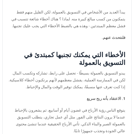
يبدأ العديد من الأشخاص في التسويق بالعمولة، لكن القليل منهم فقط
يتمكنون من كسب مبالغ كبيرة منه. لماذا ؟ هناك أخطاء شائعة تتسبب في
فشل معظم المبتدئين - وهذه هي بالضبط الأخطاء التي يجب عليك تجنبها.
فلنتحدث عنهم.
الأخطاء التي يمكنك تجنبها كمبتدئ في
التسويق بالعمولة
يبدو التسويق بالعمولة بسيطًا - تحصل على رابط، تشاركه وتكسب المال.
لكن في الممارسة العملية، يفشل معظمهم لأنهم يرتكبون أخطاء كلاسيكية.
إذا كنت تعرف عنها مسبقًا، يمكنك توفير الوقت والمال والإحباط.
1. الاعتقاد بأنه ربح سريع
يتوقع الناس رؤية الأرباح في غضون أيام أو أسابيع، ثم يشعرون بالإحباط
عندما لا يرون النتائج على الفور. مثل أي عمل تجاري، يتطلب التسويق
بالعمولة الصبر والبناء الذكي. تأتي الأرباح الحقيقية عندما تنشئ محتوى
عالي الجودة وتجذب جمهورًا ثابتًا.