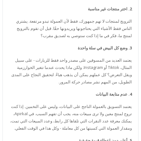
2. اختر منتجات غير مناسبة
الترويج لمنتجات لا تهم جمهورك، فقط لأن العمولة تبدو مرتفعة. يشتري
الناس فقط الأشياء التي يحتاجونها ويريدونها حقًا. قبل أن تقوم بالترويج
لمنتج ما، فكر في ما إذا كنت ستوصي به لصديق مقرب؟
3. وضع كل البيض في سلة واحدة
يعتمد العديد من المسوقين على مصدر واحد فقط للزيارات - على سبيل
المثال، Tiktok أو Instagram. ولكن ماذا يحدث عندما تتغير الخوارزمية
ويقل التعرض؟ كل عملهم يمكن أن يذهب هباءً. لتحقيق النجاح على المدى
الطويل، من المهم نشر مصادر حركة المرور.
4. عدم متابعة البيانات
يعتمد التسويق بالعمولة الناجح على البيانات، وليس على التخمين. إذا كنت
تروج لمنتج معين ولا ترى مبيعات منه، يجب أن تفهم السبب. في Apirkal،
يمكنك معرفة عدد النقرات التي تلقاها كل رابط، وعدد المبيعات التي تمت،
ومقدار العمولة التي كسبتها من كل معاملة - وكل هذا في الوقت الفعلي.
5. أعلن دون إعطاء قيمة حقيقية