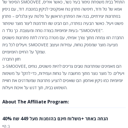
הסיפור של SMOOVEE התחיל בבית משפחת טימור בעיר נשר, כאשר איריס,
אמא של טל ודוד, חיפשה פתרון נוח ואפקטיבי לניקיון במטבח. דוד, עם ניסיון
בפתרונות יצירתיים, בנה את הפתרון הראשון על פלטת עץ וגלגלים – פתרון
פשוט ויעיל. כאשר הבעיה נפתרה, הם הבינו שזו הזדמנות ליצור מוצר שיפתור
בעיות יומיומיות בצורה נוחה ומעוצבת. כך נולד ה-"SMOOVEE".
החברה הזו צמחה מתוך צורך אמיתי, עם מטרה ברורה לתת פתרונות פשוטים
ויעילים לכל בית. SMOOVEE מציעה מוצר שמספק נוחות, עמידות ועיצוב
שמקל על החיים היומיומיים.
חזון החברה
ב-SMOOVEE, הם מאמינים שפתרונות טובים צריכים להיות פשוטים, נוחים
ויעילים. כל מוצר נוצר מתוך מחשבה על נוחות ועמידות, כדי להקל על משימות
יומיומיות כמו ניקיון ואחסון. הם שואפים להציע פתרונות שמשדרגים את חוויית
השימוש בבית, תוך דגש על איכות ויעילות.
About The Affiliate Program:
40% הנחה באתר +משלוח חינם בהזמנות מעל 449 שח
היי :)