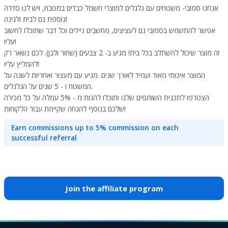
אנחנו סמובי- משטחים עם גלגלים למוצרי חשמל כבדים במטבח, ויש לנו סדרה
נוספת גם לבית ולגינה!
אפשר להתשמש בסמובי גם לעציצים, מחשבים ניידים וכל דבר שתוכלו לחשוב
עליו!
זה מוצר שיכול להשתלב בכל בית! מגיע ב- 2 צבעים (שחור ולבן). לכם נשאר רק
להמליץ עליו!
המוצר איכותי מאוד ועמיד לאורך שנים. מגיע עם מעצור ואחריות לשנה על
המשטח ו - 5 שנים על הגלגלים.
הצטרפו לתכנית השותפים שלנו ותוכלו להנות מ - 5% עמלה על כל מכירה
שלכם בנוסף להנחה שקיימת עבור הלקוחות!
Earn commissions up to 5% commission on each
successful referral
Join the affiliate program